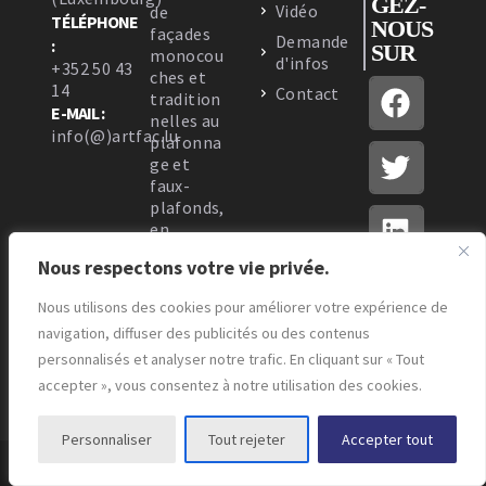
GEZ-
Vidéo
de
TÉLÉPHONE
NOUS
façades
Demande
:
SUR
monocou
d'infos
+352 50 43
ches et
14
Contact
tradition
E-MAIL :
nelles au
info(@)artfac.lu
plafonna
ge et
faux-
plafonds,
en
passant
Nous respectons votre vie privée.
par
l’isolatio
Nous utilisons des cookies pour améliorer votre expérience de
n
navigation, diffuser des publicités ou des contenus
thermiqu
e.
personnalisés et analyser notre trafic. En cliquant sur « Tout
accepter », vous consentez à notre utilisation des cookies.
Personnaliser
Tout rejeter
Accepter tout
© Copyright - Artfac - Design by
Markeasy