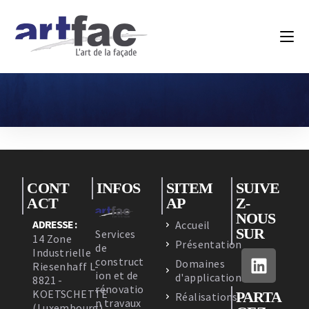
CONT
INFOS
SITEM
SUIVE
ACT
AP
Z-
NOUS
ADRESSE :
Accueil
SUR
Services
14 Zone
Présentation
de
Industrielle
construct
Domaines
Riesenhaff L-
ion et de
d'applications
8821 -
rénovatio
KOETSCHETTE
PARTA
Réalisations
n travaux
(Luxembourg)