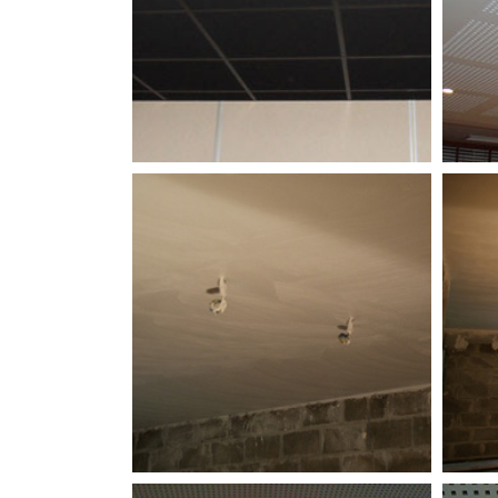
fonds platres texture lignes
fonds plafonnage sol ancien