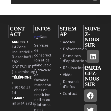
CONT
INFOS
SITEM
SUIVE
ACT
AP
Z-
NOUS
ADRESSE :
Accueil
SUR
Services
14 Zone
Présentation
de
Industrielle
construct
Domaines
Riesenhaff L-
ion et de
d'applications
8821 -
rénovatio
KOETSCHETTE
PARTA
Réalisations
n travaux
(Luxembourg)
GEZ-
Vidéo
de
TÉLÉPHONE
NOUS
façades
Demande
:
SUR
monocou
d'infos
+352 50 43
ches et
14
Contact
tradition
E-MAIL :
nelles au
info(@)artfac.lu
plafonna
ge et