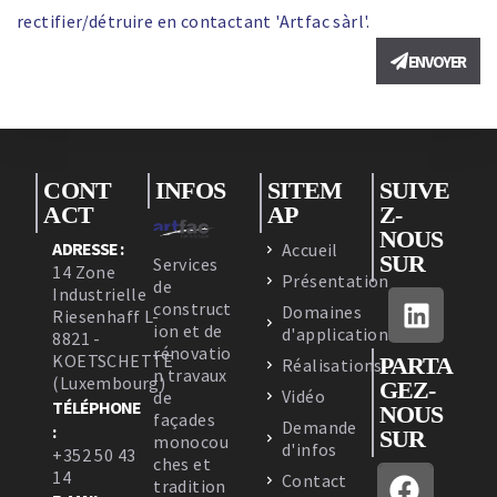
rectifier/détruire en contactant 'Artfac sàrl'.
ENVOYER
CONT
INFOS
SITEM
SUIVE
ACT
AP
Z-
NOUS
ADRESSE :
Accueil
SUR
Services
14 Zone
Présentation
de
Industrielle
construct
Domaines
Riesenhaff L-
ion et de
d'applications
8821 -
rénovatio
KOETSCHETTE
PARTA
Réalisations
n travaux
(Luxembourg)
GEZ-
Vidéo
de
TÉLÉPHONE
NOUS
façades
Demande
:
SUR
monocou
d'infos
+352 50 43
ches et
14
Contact
tradition