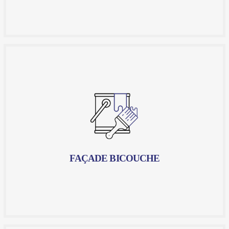
FAÇADE BICOUCHE
Une méthode de revêtement des murs extérieurs qui
consiste à appliquer deux couches d'enduit
successives, offrant ainsi une finition impeccable et
une protection accrue contre les intempéries et les
agressions extérieures. Chez Artfac, nous avons
perfectionné cette technique pour vous offrir des
résultats exceptionnels à la hauteur de vos attentes.
FAÇADE BICOUCHE
En savoir plus