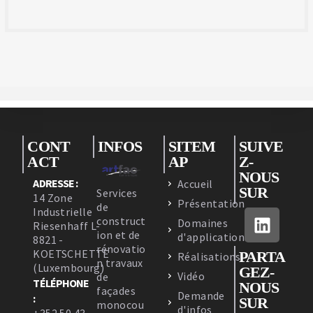
CONT
INFOS
SITEM
SUIVE
ACT
AP
Z-
NOUS
ADRESSE :
Accueil
SUR
Services
14 Zone
Présentation
de
Industrielle
construct
Domaines
Riesenhaff L-
ion et de
d'applications
8821 -
rénovatio
KOETSCHETTE
PARTA
Réalisations
n travaux
(Luxembourg)
GEZ-
Vidéo
de
TÉLÉPHONE
NOUS
façades
Demande
:
SUR
monocou
d'infos
+352 50 43