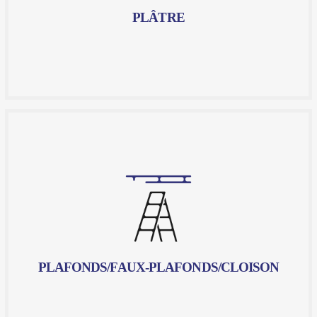
PLÂTRE
En savoir plus
PLAFONDS/FAUX-PLAFONDS/CLOISON
La réalisation de plafonds, faux-plafonds et cloisons
est essentielle pour définir et structurer vos espaces
intérieurs, tout en offrant des solutions esthétiques
et fonctionnelles. Chez Artfac, nous comprenons
l'importance de ces travaux, c'est pourquoi nous
mettons à votre disposition notre expertise et notre
savoir-faire pour vous offrir des résultats
exceptionnels.
PLAFONDS/FAUX-PLAFONDS/CLOISON
En savoir plus