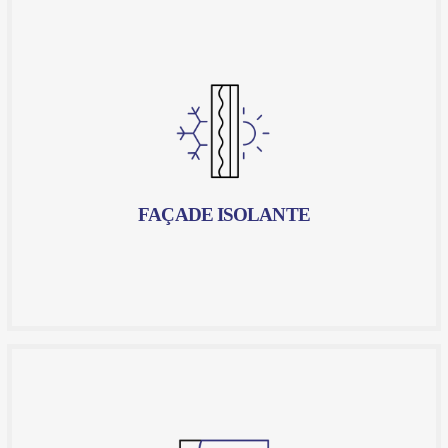
FAÇADE ISOLANTE
Une technique qui consiste à installer un système
d'isolation thermique par l'extérieur (ITE) sur vos murs
extérieurs, permettant ainsi de limiter les
déperditions de chaleur en hiver et de conserver la
fraîcheur en été. Chez Artfac, nous maîtrisons
parfaitement cette technique et nous sommes en
mesure de vous proposer des solutions sur mesure
pour répondre à vos besoins spécifiques.
FAÇADE ISOLANTE
En savoir plus
PEINTURE/RÉNOVATION
La peinture et la rénovation sont des éléments