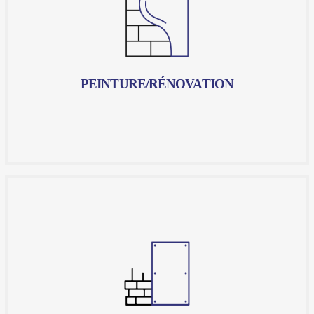
essentiels pour maintenir l'aspect esthétique et
fonctionnel de vos espaces. Chez Artfac, nous
comprenons l'importance de ces travaux, c'est
pourquoi nous mettons à votre disposition notre
expertise et notre savoir-faire pour vous offrir des
résultats exceptionnels.
PEINTURE/RÉNOVATION
En savoir plus
PLÂTRE
Que ce soit pour créer de nouvelles pièces, diviser un
espace existant ou simplement rénover vos murs
intérieurs, nos équipes d'experts qualifiés sont là
pour réaliser vos projets selon vos exigences. Nous
utilisons des matériaux de haute qualité et des
techniques innovantes pour garantir un travail précis
et durable.