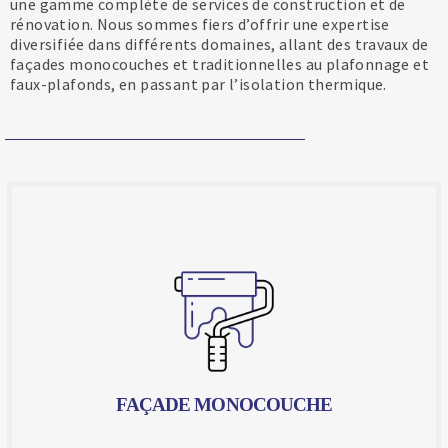
une gamme complète de services de construction et de
rénovation. Nous sommes fiers d’offrir une expertise
diversifiée dans différents domaines, allant des travaux de
façades monocouches et traditionnelles au plafonnage et
faux-plafonds, en passant par l’isolation thermique.
FAÇADE MONOCOUCHE
Une technique moderne et efficace qui permet de
revêtir vos murs extérieurs d'un seul et unique enduit,
apportant à la fois une finition impeccable et une
protection durable. Chez Artfac, nous maîtrisons cette
technique à la perfection, grâce à notre expertise et à
notre savoir-faire éprouvé.
FAÇADE MONOCOUCHE
En savoir plus