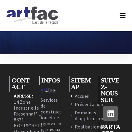
CONT
INFOS
SITEM
SUIVE
ACT
AP
Z-
NOUS
ADRESSE :
Accueil
SUR
Services
14 Zone
Présentation
de
Industrielle
construct
Domaines
Riesenhaff L-
ion et de
d'applications
8821 -
rénovatio
KOETSCHETTE
PARTA
Réalisations
n travaux
(Luxembourg)