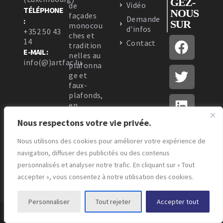
GEZ-
Vidéo
de
TÉLÉPHONE
NOUS
façades
Demande
:
SUR
monocou
d'infos
+352 50 43
ches et
14
Contact
tradition
E-MAIL :
nelles au
info(@)artfac.lu
plafonna
ge et
faux-
plafonds,
en
passant
Nous respectons votre vie privée.
par
l’isolatio
Nous utilisons des cookies pour améliorer votre expérience de
n
navigation, diffuser des publicités ou des contenus
thermiqu
e.
personnalisés et analyser notre trafic. En cliquant sur « Tout
accepter », vous consentez à notre utilisation des cookies.
Personnaliser
Tout rejeter
Accepter tout
© Copyright - Artfac - Design by
Markeasy