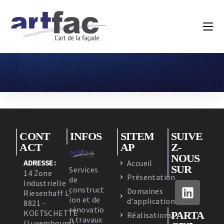
CONT
INFOS
SITEM
SUIVE
ACT
AP
Z-
NOUS
ADRESSE :
Accueil
SUR
Services
14 Zone
Présentation
de
Industrielle
construct
Domaines
Riesenhaff L-
ion et de
d'applications
8821 -
rénovatio
KOETSCHETTE
PARTA
Réalisations
n travaux
(Luxembourg)