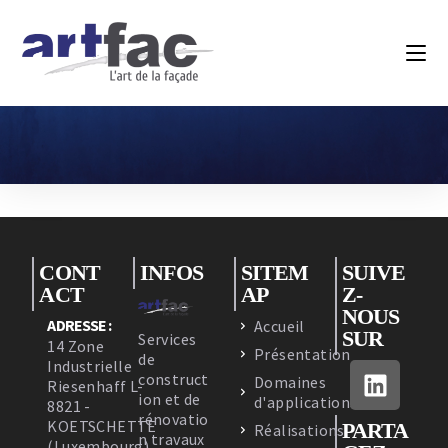
CONT
INFOS
SITEM
SUIVE
ACT
AP
Z-
NOUS
ADRESSE :
Accueil
SUR
Services
14 Zone
Présentation
de
Industrielle
construct
Domaines
Riesenhaff L-
ion et de
d'applications
8821 -
rénovatio
KOETSCHETTE
PARTA
Réalisations
n travaux
(Luxembourg)