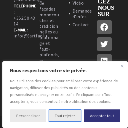
GEZ-
Vidéo
de
TÉLÉPHONE
NOUS
façades
Demande
:
SUR
monocou
d'infos
+352 50 43
ches et
14
Contact
tradition
E-MAIL :
nelles au
info(@)artfac.lu
plafonna
ge et
faux-
plafonds,
en
passant
Nous respectons votre vie privée.
par
l’isolatio
Nous utilisons des cookies pour améliorer votre expérience de
n
navigation, diffuser des publicités ou des contenus
thermiqu
e.
personnalisés et analyser notre trafic. En cliquant sur « Tout
accepter », vous consentez à notre utilisation des cookies.
Personnaliser
Tout rejeter
Accepter tout
© Copyright - Artfac - Design by
Markeasy