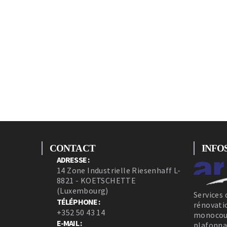
CONTACT
INFO
ADRESSE :
14 Zone Industrielle Riesenhaff L-
8821 - KOETSCHETTE
(Luxembourg)
Services 
TÉLÉPHONE :
rénovati
+352 50 43 14
monocouc
E-MAIL :
plafonna