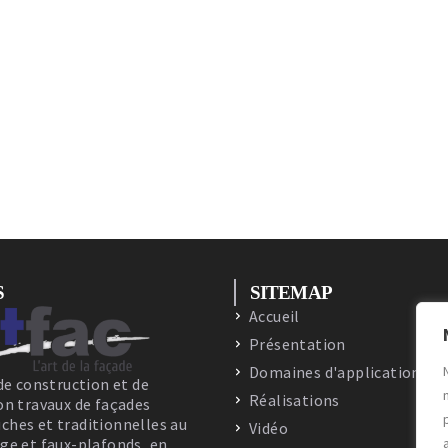
S
SITEMAP
Accueil
Présentation
Domaines d'applications
de construction et de
Réalisations
on travaux de façades
hes et traditionnelles au
Vidéo
ge et faux-plafonds, en