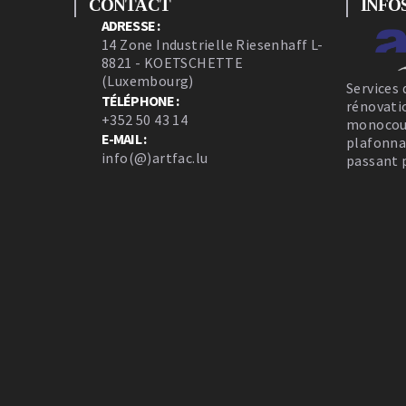
CONTACT
INFO
ADRESSE :
14 Zone Industrielle Riesenhaff L-
8821 - KOETSCHETTE
(Luxembourg)
Services 
TÉLÉPHONE :
rénovati
+352 50 43 14
monocouc
E-MAIL :
plafonna
info(@)artfac.lu
passant p